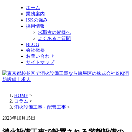
ホーム
業務案内
ISKの強み
採用情報
求職者の皆様へ
よくあるご質問
BLOG
会社概要
お問い合わせ
サイトマップ
HOME
>
コラム
>
消火設備工事・配管工事
>
2023年10月15日
消火設備工事で設置される警報設備の