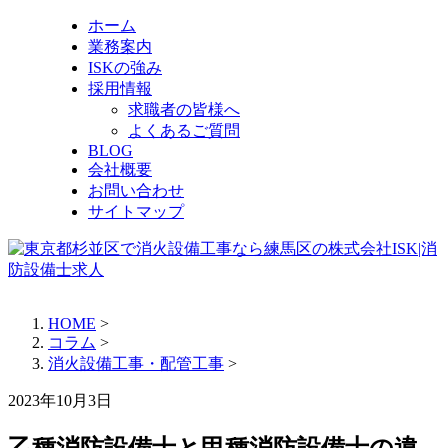
ホーム
業務案内
ISKの強み
採用情報
求職者の皆様へ
よくあるご質問
BLOG
会社概要
お問い合わせ
サイトマップ
HOME
>
コラム
>
消火設備工事・配管工事
>
2023年10月3日
乙種消防設備士と甲種消防設備士の違