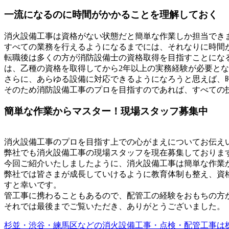
一流になるのに時間がかかることを理解しておく
消火設備工事は資格がない状態だと簡単な作業しか担当でき
すべての業務を行えるようになるまでには、それなりに時間
転職後は多くの方が消防設備士の資格取得を目指すことにな
は、乙種の資格を取得してから2年以上の実務経験が必要と
さらに、あらゆる設備に対応できるようになろうと思えば、
そのため消防設備工事のプロを目指すのであれば、すべての
簡単な作業からマスター！現場スタッフ募集中
消火設備工事のプロを目指す上での心がまえについてお伝え
弊社でも消火設備工事の現場スタッフを現在募集しておりま
今回ご紹介いたしましたように、消火設備工事は簡単な作業
弊社では皆さまが成長していけるように教育体制も整え、資
すと幸いです。
管工事に携わることもあるので、配管工の経験をおもちの方
それでは最後までご覧いただき、ありがとうございました。
杉並・渋谷・練馬区などの消火設備工事・点検・配管工事は株