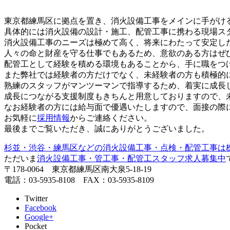
東京都練馬区に拠点を置き、消火設備工事をメインに手がけ
具体的には消火設備の設計・施工、配管工事に携わる現場ス
消火設備工事のニーズは極めて高く、将来にわたって安定し
人々の命と財産を守る仕事でもあるため、意欲のある方はぜ
配管工として経験を積める環境もあることから、手に職をつ
また弊社では経験者の方だけでなく、未経験者の方も積極的
熟練のスタッフがマンツーマンで指導するため、着実に成長
成長につながる支援制度もきちんと用意しておりますので、
なお経験者の方には給与面で優遇いたしますので、面接の際
お気軽に
採用情報
からご連絡ください。
最後までご覧いただき、誠にありがとうございました。
杉並・渋谷・練馬区などの消火設備工事・点検・配管工事は株
ただいま
消火設備工事・管工事・配管工スタッフ求人募集中
〒178-0064 東京都練馬区南大泉5-18-19
電話：03-5935-8108 FAX：03-5935-8109
Twitter
Facebook
Google+
Pocket